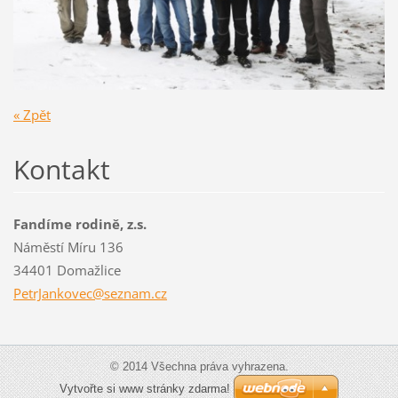
« Zpět
Kontakt
Fandíme rodině, z.s.
Náměstí Míru 136
34401 Domažlice
PetrJank
ovec@sez
nam.cz
© 2014 Všechna práva vyhrazena.
Vytvořte si www stránky zdarma!