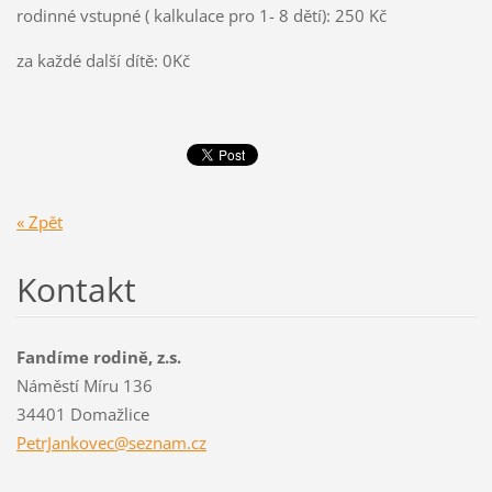
rodinné vstupné ( kalkulace pro 1- 8 dětí): 250 Kč
za každé další dítě: 0Kč
« Zpět
Kontakt
Fandíme rodině, z.s.
Náměstí Míru 136
34401 Domažlice
PetrJank
ovec@sez
nam.cz