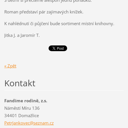
S dětmi si přečteme alespoň jednu pohádku.
Roman představí pár zajímavých knížek.
K nahlédnutí či půjčení bude sortiment místní knihovny.
Jitka J. a Jaromír T.
« Zpět
Kontakt
Fandíme rodině, z.s.
Náměstí Míru 136
34401 Domažlice
PetrJank
ovec@sez
nam.cz