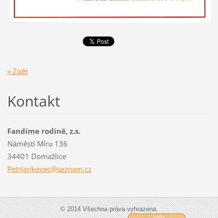
« Zpět
Kontakt
Fandíme rodině, z.s.
Náměstí Míru 136
34401 Domažlice
PetrJank
ovec@sez
nam.cz
© 2014 Všechna práva vyhrazena.