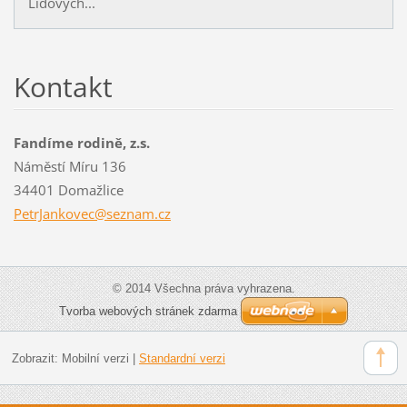
Lidových...
Kontakt
Fandíme rodině, z.s.
Náměstí Míru 136
34401 Domažlice
PetrJank
ovec@sez
nam.cz
© 2014 Všechna práva vyhrazena.
Tvorba webových stránek zdarma
Zobrazit:
Mobilní verzi
|
Standardní verzi