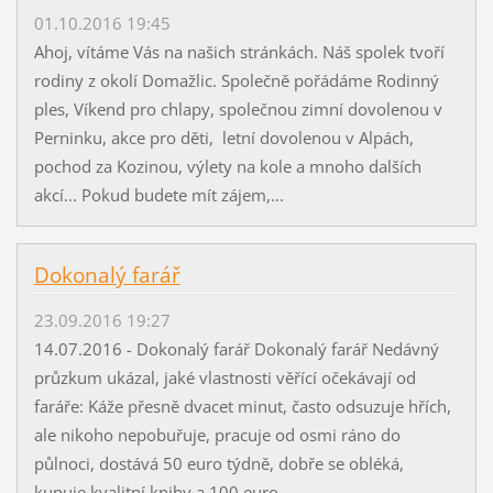
01.10.2016 19:45
Ahoj, vítáme Vás na našich stránkách. Náš spolek tvoří
rodiny z okolí Domažlic. Společně pořádáme Rodinný
ples, Víkend pro chlapy, společnou zimní dovolenou v
Perninku, akce pro děti, letní dovolenou v Alpách,
pochod za Kozinou, výlety na kole a mnoho dalších
akcí... Pokud budete mít zájem,...
Dokonalý farář
23.09.2016 19:27
14.07.2016 - Dokonalý farář Dokonalý farář Nedávný
průzkum ukázal, jaké vlastnosti věřící očekávají od
faráře: Káže přesně dvacet minut, často odsuzuje hřích,
ale nikoho nepobuřuje, pracuje od osmi ráno do
půlnoci, dostává 50 euro týdně, dobře se obléká,
kupuje kvalitní knihy a 100 euro...