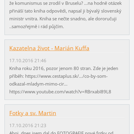
že komunismus se zrodil v Bruselu? ...na hodně otázek
přináší tato kniha odpovědi, napsal ji bývalý slovenský
ministr vnitra. Kniha se nečte snadno, ale dororučuji
..samozřejmě i rád půjčím.
Kazatelna život - Marián Kuffa
17.10.2016 21:46
Kniha roku 2016, pozor jenom 80 stran. Zde je jeden
příběh: https://www.cestaplus.sk/…/co-by-som-
odkazal-mladym-mimo-cir…
https://www.youtube.com/watch?v=RBrxabI89L8
Fotky a sv. Martin
17.10.2016 21:23
Ahoj, dnes jsem dal do FOTOGRAFIE nové fotky od