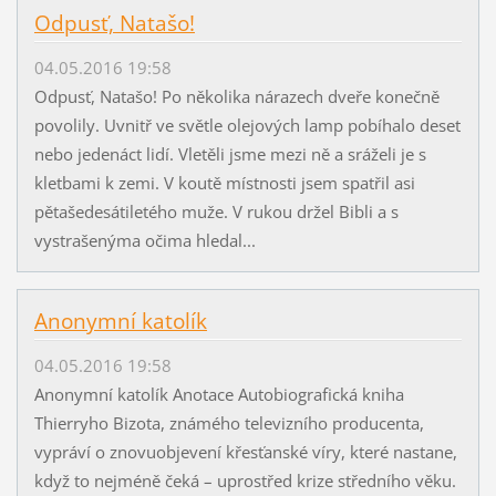
Odpusť, Natašo!
04.05.2016 19:58
Odpusť, Natašo! Po několika nárazech dveře konečně
povolily. Uvnitř ve světle olejových lamp pobíhalo deset
nebo jedenáct lidí. Vletěli jsme mezi ně a sráželi je s
kletbami k zemi. V koutě místnosti jsem spatřil asi
pětašedesátiletého muže. V rukou držel Bibli a s
vystrašenýma očima hledal...
Anonymní katolík
04.05.2016 19:58
Anonymní katolík Anotace Autobiografická kniha
Thierryho Bizota, známého televizního producenta,
vypráví o znovuobjevení křesťanské víry, které nastane,
když to nejméně čeká – uprostřed krize středního věku.