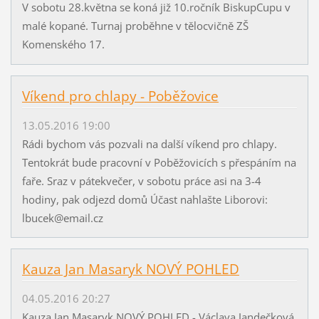
V sobotu 28.května se koná již 10.ročník BiskupCupu v
malé kopané. Turnaj proběhne v tělocvičně ZŠ
Komenského 17.
Víkend pro chlapy - Poběžovice
13.05.2016 19:00
Rádi bychom vás pozvali na další víkend pro chlapy.
Tentokrát bude pracovní v Poběžovicích s přespáním na
faře. Sraz v pátekvečer, v sobotu práce asi na 3-4
hodiny, pak odjezd domů Účast nahlašte Liborovi:
lbucek@email.cz
Kauza Jan Masaryk NOVÝ POHLED
04.05.2016 20:27
Kauza Jan Masaryk NOVÝ POHLED - Václava Jandečková