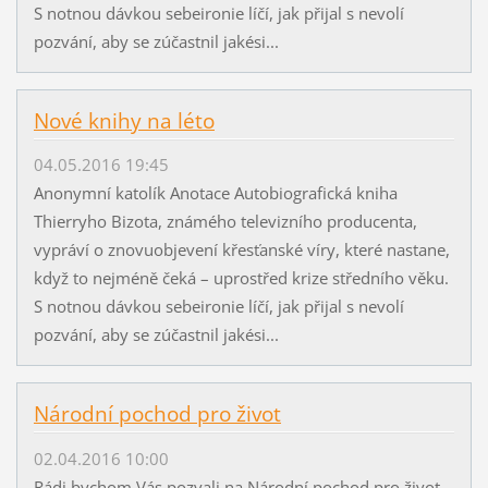
S notnou dávkou sebeironie líčí, jak přijal s nevolí
pozvání, aby se zúčastnil jakési...
Nové knihy na léto
04.05.2016 19:45
Anonymní katolík Anotace Autobiografická kniha
Thierryho Bizota, známého televizního producenta,
vypráví o znovuobjevení křesťanské víry, které nastane,
když to nejméně čeká – uprostřed krize středního věku.
S notnou dávkou sebeironie líčí, jak přijal s nevolí
pozvání, aby se zúčastnil jakési...
Národní pochod pro život
02.04.2016 10:00
Rádi bychom Vás pozvali na Národní pochod pro život,