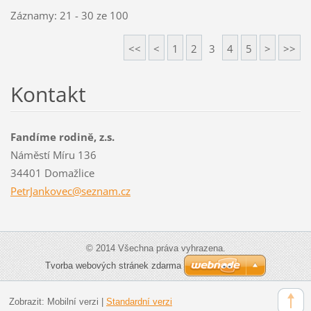
Záznamy: 21 - 30 ze 100
<<
<
1
2
3
4
5
>
>>
Kontakt
Fandíme rodině, z.s.
Náměstí Míru 136
34401 Domažlice
PetrJank
ovec@sez
nam.cz
© 2014 Všechna práva vyhrazena.
Tvorba webových stránek zdarma
Zobrazit:
Mobilní verzi
|
Standardní verzi